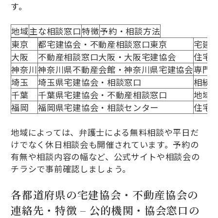
す。
地域
主な相談窓口
特徴
予約・相談方法
東京
都宅建協会・不動産相談窓口東京
宅建
大阪
不動産相談窓口大阪・大阪宅建協会
住宅
神奈川
神奈川県不動産会館・神奈川県宅建協会
専門
埼玉
埼玉県宅建協会・相談窓口
相続
千葉
千葉県宅建協会・不動産相談窓口
地域
福岡
福岡県宅建協会・相談センター
住宅
地域によっては、弁護士による無料相談や平日だ
けでなく休日相談会も開催されています。予約の
有無や相談内容の幅など、公式サイトや相談会の
チラシで事前確認しましょう。
各都道府県の宅建協会・不動産協会の
連絡先・特徴 – 公的機関・協会窓口の