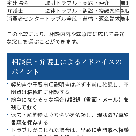
宅建協会
取引トラブル・契約・仲介
無料
弁護士
法律トラブル・訴訟・複雑案件
初回
消費者センター
トラブル全般・苦情・返金請求
無料
この比較により、相談内容や緊急度に応じて最適
な窓口を選ぶことができます。
相談員・弁護士によるアドバイスの
ポイント
契約書や重要事項説明書は必ず事前に確認し、不
明点は積極的に相談する
紛争になりそうな場合は
記録（書面・メール）を
残しておく
退去・解約時は立ち会いを依頼し、
現状の写真や
書類を保存
する
トラブルがこじれた場合は、
早めに専門家へ相談