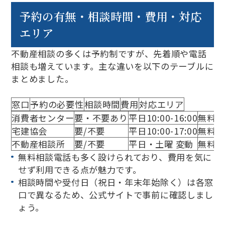
予約の有無・相談時間・費用・対応
エリア
不動産相談の多くは予約制ですが、先着順や電話
相談も増えています。主な違いを以下のテーブルに
まとめました。
窓口
予約の必要性
相談時間
費用
対応エリア
消費者センター
要・不要あり
平日10:00-16:00
無料
宅建協会
要/不要
平日10:00-17:00
無料/
不動産相談所
要/不要
平日・土曜 変動
無料/
無料相談電話も多く設けられており、費用を気に
せず利用できる点が魅力です。
相談時間や受付日（祝日・年末年始除く）は各窓
口で異なるため、公式サイトで事前に確認しまし
ょう。