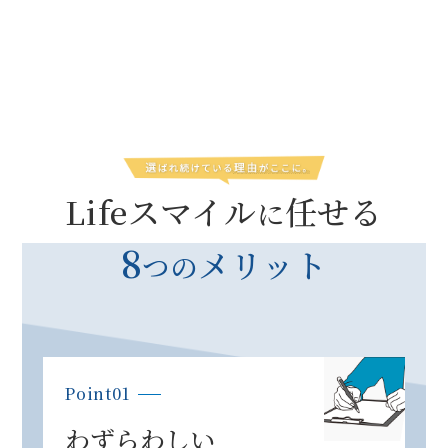
Lifeスマイル
任せる
に
8
メリット
つの
Point01
わずらわしい