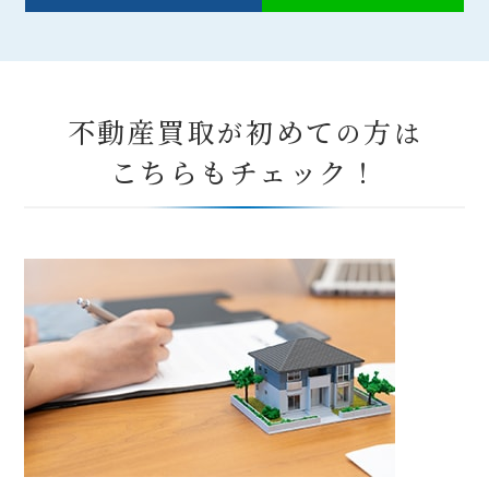
不動産買取
初めて
方
が
の
は
こちらもチェック！