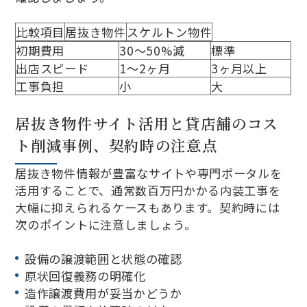
比較項目
居抜き物件
スケルトン物件
初期費用
30～50%減
標準
出店スピード
1～2ヶ月
3ヶ月以上
工事負担
小
大
居抜き物件サイト活用と貸店舗のコス
ト削減事例、契約時の注意点
居抜き物件情報が豊富なサイトや専門ポータルを
活用することで、通常数百万円かかる内装工事を
大幅に抑えられるケースもあります。契約時には
次のポイントに注意しましょう。
設備の譲渡範囲と状態の確認
原状回復義務の明確化
造作譲渡費用が妥当かどうか