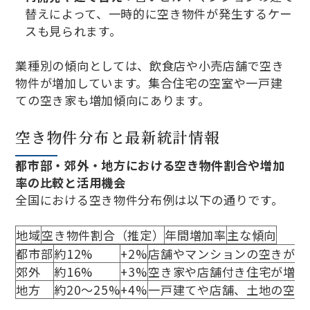
替えによって、一時的に空き物件が発生するケー
スも見られます。
業種別の傾向としては、飲食店や小売店舗で空き
物件が増加しています。集合住宅の空室や一戸建
ての空き家も増加傾向にあります。
空き物件分布と最新統計情報
都市部・郊外・地方における空き物件割合や増加
率の比較と活用機会
全国における空き物件分布例は以下の通りです。
地域
空き物件割合（推定）
年間増加率
主な傾向
都市部
約12%
+2%
店舗やマンションの空きが多
郊外
約16%
+3%
空き家や店舗付き住宅が増加
地方
約20〜25%
+4%
一戸建てや店舗、土地の空き