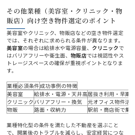
その他業種（美容室・クリニック・物
販店）向け空き物件選定のポイント
美容室やクリニック、物販店などの空き物件選定
では、それぞれに求められる条件が異なります。
美容室
の場合は給排水や電源容量、
クリニック
で
はバリアフリーや衛生面、
物販店
では視認性やス
トレージスペースの確保が重視ポイントとなりま
す。
業種
必須条件
成功事例の特徴
美容室
給排水・電源・天井高
居抜き利用・早期
クリニック
バリアフリー・換気
元オフィス物件活
物販
路面・収納力
駅前・商店街で集
業種特化型の条件を満たした不動産を選ぶこと
で、開業後のトラブルを減らし、安定経営につな