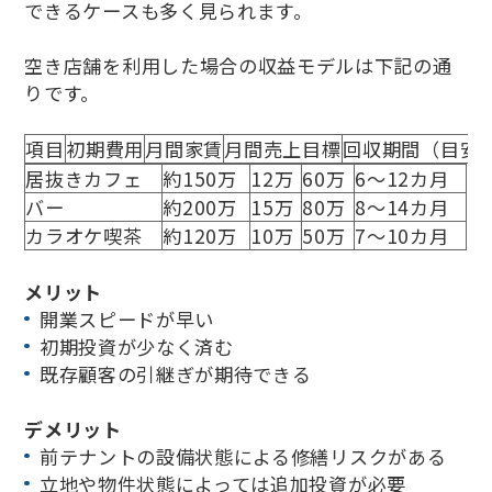
できるケースも多く見られます。
空き店舗を利用した場合の収益モデルは下記の通
りです。
項目
初期費用
月間家賃
月間売上目標
回収期間（目安
居抜きカフェ
約150万
12万
60万
6～12カ月
バー
約200万
15万
80万
8～14カ月
カラオケ喫茶
約120万
10万
50万
7～10カ月
メリット
開業スピードが早い
初期投資が少なく済む
既存顧客の引継ぎが期待できる
デメリット
前テナントの設備状態による修繕リスクがある
立地や物件状態によっては追加投資が必要