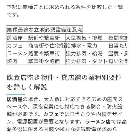
下記は業種ごとに求められる条件を比較した一覧
です。
業種
最適な立地
必須設備
注意点
居酒屋
駅近や繁華街
大型換気・排煙
夜間営業
カフェ
商店街や住宅街
給排水・電力
日当たり
ラーメン
路面や繁華街
強力排気・給湯
湿度・臭
焼肉
繁華街や路面
強力排気・ダクト
匂い対策
飲食店空き物件・貸店舗の業種別要件
を詳しく解説
居酒屋
の場合、大人数に対応できる広めの座席ス
ペースや、深夜営業にも対応できる防音・防火設
備が必要です。
カフェ
では日当たりや内装デザイ
ン、電源配置が重要となります。
ラーメン店
では高
温多湿に耐える内装や強力な排気設備が求めら