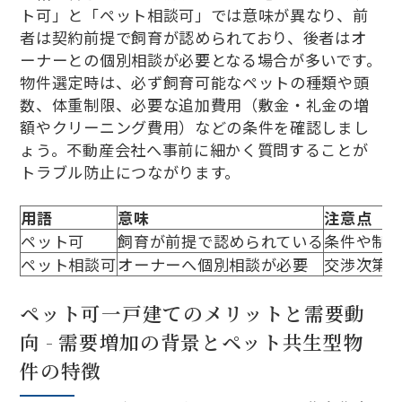
ト可」と「ペット相談可」では意味が異なり、前
者は契約前提で飼育が認められており、後者はオ
ーナーとの個別相談が必要となる場合が多いです。
物件選定時は、必ず飼育可能なペットの種類や頭
数、体重制限、必要な追加費用（敷金・礼金の増
額やクリーニング費用）などの条件を確認しまし
ょう。不動産会社へ事前に細かく質問することが
トラブル防止につながります。
用語
意味
注意点
ペット可
飼育が前提で認められている
条件や制
ペット相談可
オーナーへ個別相談が必要
交渉次第
ペット可一戸建てのメリットと需要動
向 - 需要増加の背景とペット共生型物
件の特徴