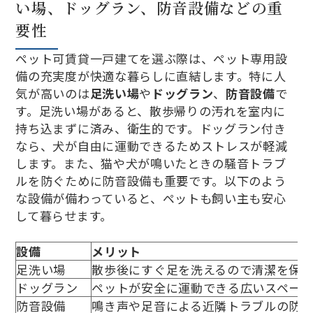
い場、ドッグラン、防音設備などの重
要性
ペット可賃貸一戸建てを選ぶ際は、ペット専用設
備の充実度が快適な暮らしに直結します。特に人
気が高いのは
足洗い場
や
ドッグラン
、
防音設備
で
す。足洗い場があると、散歩帰りの汚れを室内に
持ち込まずに済み、衛生的です。ドッグラン付き
なら、犬が自由に運動できるためストレスが軽減
します。また、猫や犬が鳴いたときの騒音トラブ
ルを防ぐために防音設備も重要です。以下のよう
な設備が備わっていると、ペットも飼い主も安心
して暮らせます。
設備
メリット
足洗い場
散歩後にすぐ足を洗えるので清潔を保
ドッグラン
ペットが安全に運動できる広いスペース
防音設備
鳴き声や足音による近隣トラブルの防